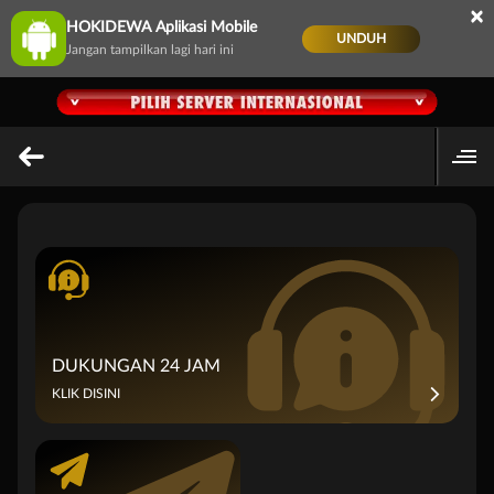
×
HOKIDEWA Aplikasi Mobile
UNDUH
Jangan tampilkan lagi hari ini
DUKUNGAN 24 JAM
KLIK DISINI