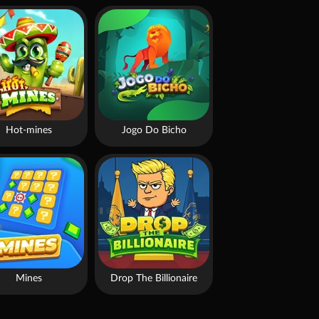
Hot-mines
Jogo Do Bicho
Mines
Drop The Billionaire