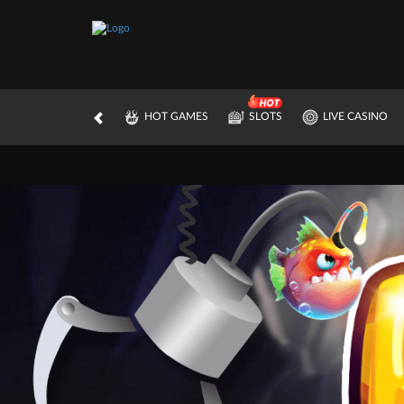
HOT GAMES
SLOTS
LIVE CASINO