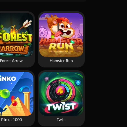
Forest Arrow
Hamster Run
Plinko 1000
Twist