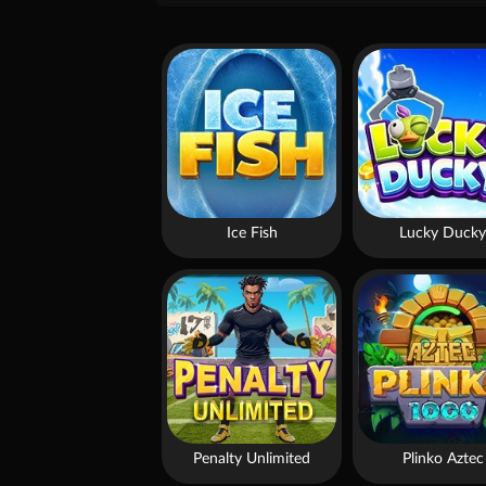
Ice Fish
Lucky Ducky
Penalty Unlimited
Plinko Aztec