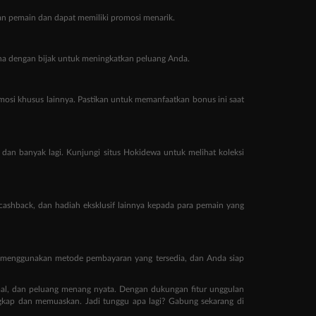
atian pemain dan dapat memiliki promosi menarik.
ana dengan bijak untuk meningkatkan peluang Anda.
osi khusus lainnya. Pastikan untuk memanfaatkan bonus ini saat
 dan banyak lagi. Kunjungi situs Hokidewa untuk melihat koleksi
cashback, dan hadiah eksklusif lainnya kepada para pemain yang
nda menggunakan metode pembayaran yang tersedia, dan Anda siap
simal, dan peluang menang nyata. Dengan dukungan fitur unggulan
lengkap dan memuaskan. Jadi tunggu apa lagi? Gabung sekarang di