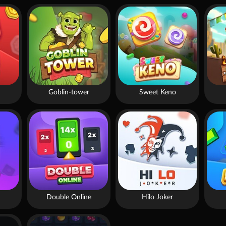
Goblin-tower
Sweet Keno
Double Online
Hilo Joker