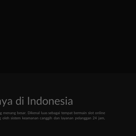
ya di Indonesia
menang besar. Dikenal luas sebagai tempat bermain slot online
g oleh sistem keamanan canggih dan layanan pelanggan 24 jam,