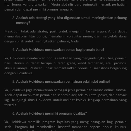
fitur bonus yang ditawarkan. Mesin slot rilis baru seringkali menarik perhatian
pemain dan dapat memiliki promosi menarik.
Apakah ada strategi yang bisa digunakan untuk meningkatkan peluang
menang?
Meskipun tidak ada strategi pasti untuk menjamin kemenangan, Anda dapat
memanfaatkan fitur bonus, memahami volatilitas mesin, dan mengelola dana
dengan bijak untuk meningkatkan peluang Anda.
Apakah Hokidewa menawarkan bonus bagi pemain baru?
Ya, Hokidewa memberikan bonus sambutan yang menguntungkan bagi pemain
baru. Bonus ini dapat berupa putaran gratis, kredit tambahan, atau promosi
khusus lainnya. Pastikan untuk memanfaatkan bonus ini saat Anda bergabung
dengan Hokidewa.
Apakah Hokidewa menawarkan permainan selain slot online?
Ya, Hokidewa juga menawarkan berbagai jenis permainan kasino online lainnya.
Anda dapat menikmati permainan seperti blackjack, roulette, poker, dan banyak
lagi. Kunjungi situs Hokidewa untuk melihat koleksi lengkap permainan yang
tersedia.
Apakah Hokidewa memiliki program loyalitas?
Ya, Hokidewa memiliki program loyalitas yang menguntungkan bagi pemain
setia. Program ini memberikan insentif tambahan seperti bonus khusus,