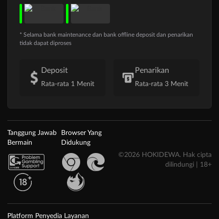
* Selama bank maintenance dan bank offline deposit dan penarikan
tidak dapat diproses
Deposit
Penarikan
Rata-rata 1 Menit
Rata-rata 3 Menit
Tanggung Jawab
Browser Yang
Bermain
Didukung
©2026 HOKIDEWA. Hak cipta
dilindungi | 18+
Platform Penyedia Layanan