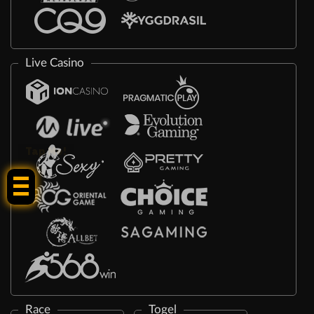
Live Casino
Tap Me!
Race
Togel