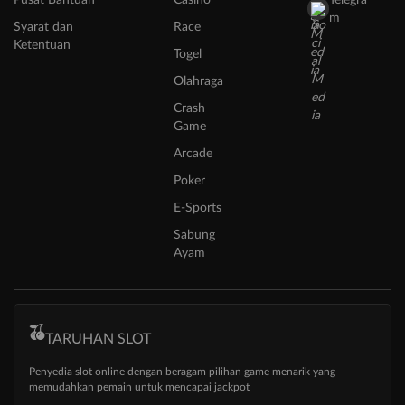
m
Syarat dan
Race
Ketentuan
Togel
Olahraga
Crash
Game
Arcade
Poker
E-Sports
Sabung
Ayam
TARUHAN SLOT
Penyedia slot online dengan beragam pilihan game menarik yang
memudahkan pemain untuk mencapai jackpot