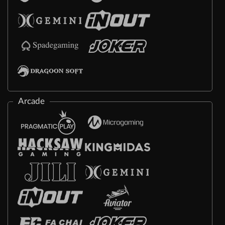
Arcade