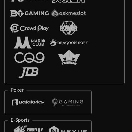
Poker
E-Sports