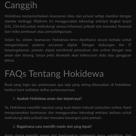
Canggih
Hokidewa memprioritaskan keamanan data dan privasi setiap member dengan
standar tertinggi. Platform ini menggunakan teknologi enkripsi tingkat lanjut
(SSL 256-bit) untuk melindungi semua informasi pribadi dan transaksi finansial
dari risiko peretasan atau penyalahgunaan.
Selain itu, sistem keamanan Hokidewa terus diperbarui secara berkala untuk
mengantisipasi potensi ancaman digital. Dengan dukungan tim IT
berpengalaman, pemain dapat menikmati permainan slot online dengan rasa
aman dan tenang, tanpa perlu khawatir akan kebocoran data atau gangguan
teknis.
FAQs Tentang Hokidewa
Buat yang ingin tau pertanyaan apa saja yang sering ditanyakan di hokidewa,
berikut kami sediakan daftar pertanyaannya:
Apakah Hokidewa aman dan terpercaya?
Ya, Hokidewa memiliki reputasi yang kuat dalam industri perjudian online. Kami
mengutamakan keamanan dan menggunakan teknologi enkripsi terbaru untuk
melindungi data pribadi dan transaksi keuangan para pemain.
Bagaimana cara memilih mesin slot yang tepat?
Anda dapat memilih mesin slot berdasarkan preferensi tema, volatilitas, dan