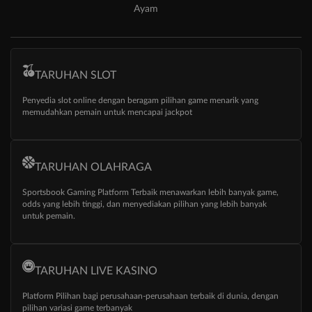
Ayam
TARUHAN SLOT
Penyedia slot online dengan beragam pilihan game menarik yang
memudahkan pemain untuk mencapai jackpot
TARUHAN OLAHRAGA
Sportsbook Gaming Platform Terbaik menawarkan lebih banyak game,
odds yang lebih tinggi, dan menyediakan pilihan yang lebih banyak
untuk pemain.
TARUHAN LIVE KASINO
Platform Pilihan bagi perusahaan-perusahaan terbaik di dunia, dengan
pilihan variasi game terbanyak