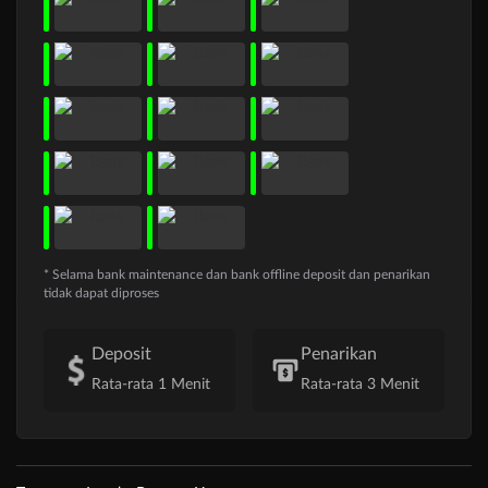
* Selama bank maintenance dan bank offline deposit dan penarikan
tidak dapat diproses
Deposit
Penarikan
Rata-rata 1 Menit
Rata-rata 3 Menit