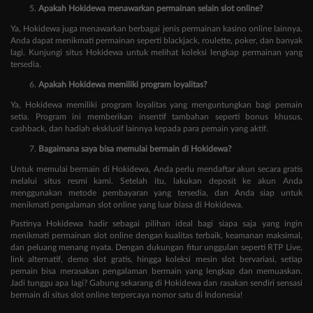
Apakah Hokidewa menawarkan permainan selain slot online?
Ya, Hokidewa juga menawarkan berbagai jenis permainan kasino online lainnya.
Anda dapat menikmati permainan seperti blackjack, roulette, poker, dan banyak
lagi. Kunjungi situs Hokidewa untuk melihat koleksi lengkap permainan yang
tersedia.
Apakah Hokidewa memiliki program loyalitas?
Ya, Hokidewa memiliki program loyalitas yang menguntungkan bagi pemain
setia. Program ini memberikan insentif tambahan seperti bonus khusus,
cashback, dan hadiah eksklusif lainnya kepada para pemain yang aktif.
Bagaimana saya bisa memulai bermain di Hokidewa?
Untuk memulai bermain di Hokidewa, Anda perlu mendaftar akun secara gratis
melalui situs resmi kami. Setelah itu, lakukan deposit ke akun Anda
menggunakan metode pembayaran yang tersedia, dan Anda siap untuk
menikmati pengalaman slot online yang luar biasa di Hokidewa.
Pastinya Hokidewa hadir sebagai pilihan ideal bagi siapa saja yang ingin
menikmati permainan slot online dengan kualitas terbaik, keamanan maksimal,
dan peluang menang nyata. Dengan dukungan fitur unggulan seperti RTP Live,
link alternatif, demo slot gratis, hingga koleksi mesin slot bervariasi, setiap
pemain bisa merasakan pengalaman bermain yang lengkap dan memuaskan.
Jadi tunggu apa lagi? Gabung sekarang di Hokidewa dan rasakan sendiri sensasi
bermain di situs slot online terpercaya nomor satu di Indonesia!