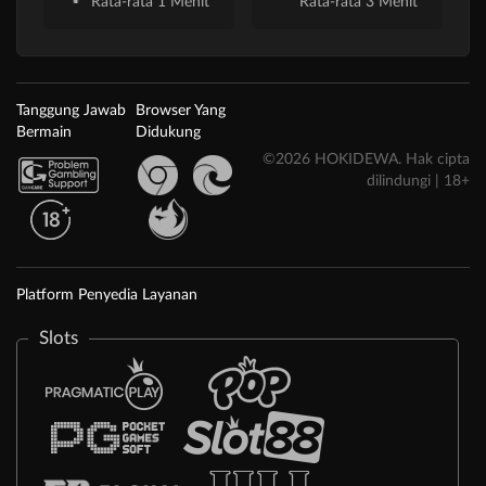
Rata-rata 1 Menit
Rata-rata 3 Menit
Tanggung Jawab
Browser Yang
Bermain
Didukung
©2026 HOKIDEWA. Hak cipta
dilindungi | 18+
Platform Penyedia Layanan
Slots