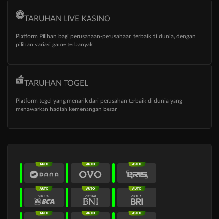
TARUHAN LIVE KASINO
Platform Pilihan bagi perusahaan-perusahaan terbaik di dunia, dengan
pilihan variasi game terbanyak
TARUHAN TOGEL
Platform togel yang menarik dari perusahan terbaik di dunia yang
menawarkan hadiah kemenangan besar