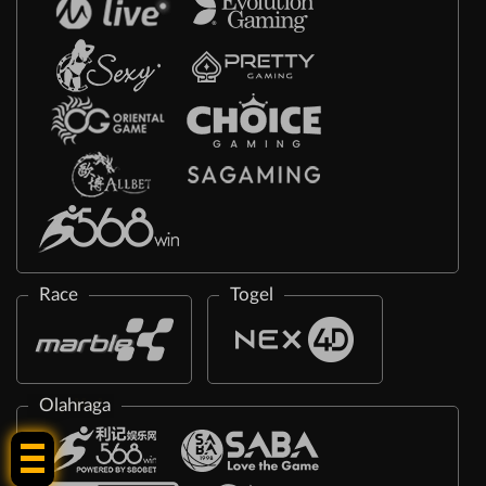
Race
Togel
Tap Me!
Olahraga