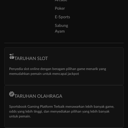
Arcade
Poker
E-Sports
Sabung
Ayam
TARUHAN SLOT
Penyedia slot online dengan beragam pilihan game menarik yang
memudahkan pemain untuk mencapai jackpot
TARUHAN OLAHRAGA
Sportsbook Gaming Platform Terbaik menawarkan lebih banyak game,
odds yang lebih tinggi, dan menyediakan pilihan yang lebih banyak
untuk pemain.