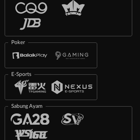
Poker
E-Sports
Sabung Ayam