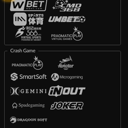
Crash Game