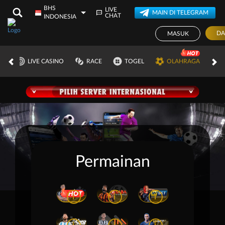
BHS
LIVE
MAIN DI TELEGRAM
CHAT
INDONESIA
DA
MASUK
TS
LIVE CASINO
RACE
TOGEL
OLAHRAGA
Permainan
i
i
i