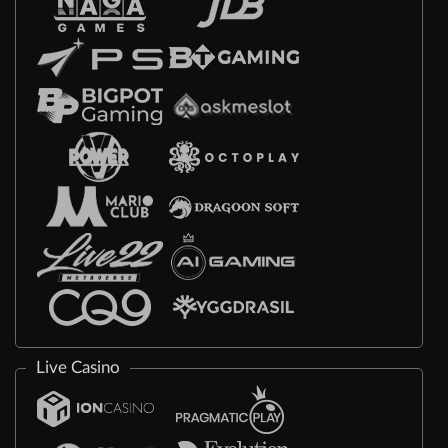
Live Casino