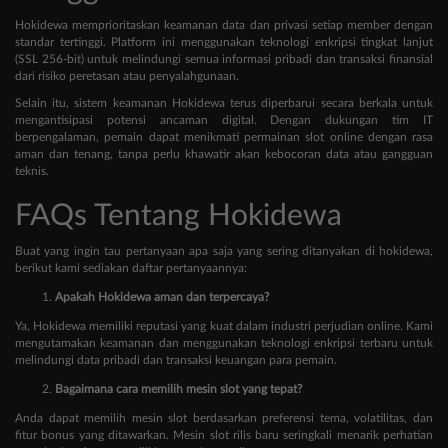
Hokidewa memprioritaskan keamanan data dan privasi setiap member dengan
standar tertinggi. Platform ini menggunakan teknologi enkripsi tingkat lanjut
(SSL 256-bit) untuk melindungi semua informasi pribadi dan transaksi finansial
dari risiko peretasan atau penyalahgunaan.
Selain itu, sistem keamanan Hokidewa terus diperbarui secara berkala untuk
mengantisipasi potensi ancaman digital. Dengan dukungan tim IT
berpengalaman, pemain dapat menikmati permainan slot online dengan rasa
aman dan tenang, tanpa perlu khawatir akan kebocoran data atau gangguan
teknis.
FAQs Tentang Hokidewa
Buat yang ingin tau pertanyaan apa saja yang sering ditanyakan di hokidewa,
berikut kami sediakan daftar pertanyaannya:
Apakah Hokidewa aman dan terpercaya?
Ya, Hokidewa memiliki reputasi yang kuat dalam industri perjudian online. Kami
mengutamakan keamanan dan menggunakan teknologi enkripsi terbaru untuk
melindungi data pribadi dan transaksi keuangan para pemain.
Bagaimana cara memilih mesin slot yang tepat?
Anda dapat memilih mesin slot berdasarkan preferensi tema, volatilitas, dan
fitur bonus yang ditawarkan. Mesin slot rilis baru seringkali menarik perhatian