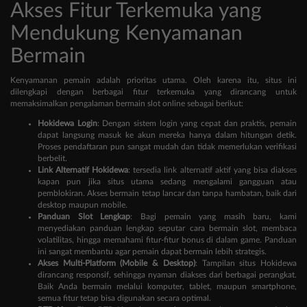
Akses Fitur Terkemuka yang
Mendukung Kenyamanan
Bermain
Kenyamanan pemain adalah prioritas utama. Oleh karena itu, situs ini
dilengkapi dengan berbagai fitur terkemuka yang dirancang untuk
memaksimalkan pengalaman bermain slot online sebagai berikut:
Hokidewa Login
: Dengan sistem login yang cepat dan praktis, pemain
dapat langsung masuk ke akun mereka hanya dalam hitungan detik.
Proses pendaftaran pun sangat mudah dan tidak memerlukan verifikasi
berbelit.
Link Alternatif Hokidewa
: tersedia link alternatif aktif yang bisa diakses
kapan pun jika situs utama sedang mengalami gangguan atau
pemblokiran. Akses bermain tetap lancar dan tanpa hambatan, baik dari
desktop maupun mobile.
Panduan Slot Lengkap
: Bagi pemain yang masih baru, kami
menyediakan panduan lengkap seputar cara bermain slot, membaca
volatilitas, hingga memahami fitur-fitur bonus di dalam game. Panduan
ini sangat membantu agar pemain dapat bermain lebih strategis.
Akses Multi-Platform (Mobile & Desktop)
: Tampilan situs Hokidewa
dirancang responsif, sehingga nyaman diakses dari berbagai perangkat.
Baik Anda bermain melalui komputer, tablet, maupun smartphone,
semua fitur tetap bisa digunakan secara optimal.