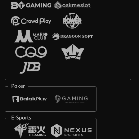
Poker
E-Sports