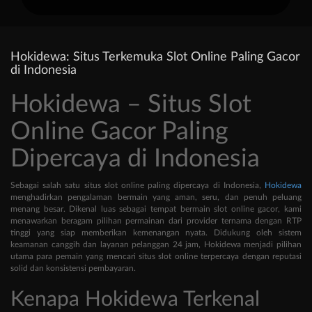
Hokidewa: Situs Terkemuka Slot Online Paling Gacor
di Indonesia
Hokidewa – Situs Slot
Online Gacor Paling
Dipercaya di Indonesia
Sebagai salah satu situs slot online paling dipercaya di Indonesia,
Hokidewa
menghadirkan pengalaman bermain yang aman, seru, dan penuh peluang
menang besar. Dikenal luas sebagai tempat bermain slot online gacor, kami
menawarkan beragam pilihan permainan dari provider ternama dengan RTP
tinggi yang siap memberikan kemenangan nyata. Didukung oleh sistem
keamanan canggih dan layanan pelanggan 24 jam, Hokidewa menjadi pilihan
utama para pemain yang mencari situs slot online terpercaya dengan reputasi
solid dan konsistensi pembayaran.
Kenapa Hokidewa Terkenal