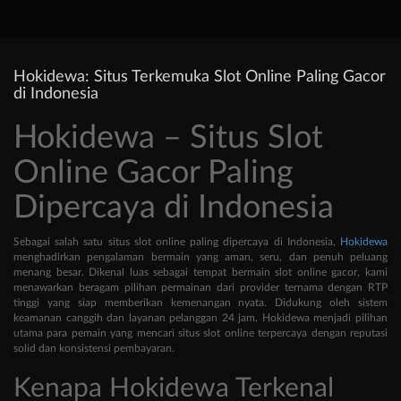
Hokidewa: Situs Terkemuka Slot Online Paling Gacor
di Indonesia
Hokidewa – Situs Slot
Online Gacor Paling
Dipercaya di Indonesia
Sebagai salah satu situs slot online paling dipercaya di Indonesia,
Hokidewa
menghadirkan pengalaman bermain yang aman, seru, dan penuh peluang
menang besar. Dikenal luas sebagai tempat bermain slot online gacor, kami
menawarkan beragam pilihan permainan dari provider ternama dengan RTP
tinggi yang siap memberikan kemenangan nyata. Didukung oleh sistem
keamanan canggih dan layanan pelanggan 24 jam, Hokidewa menjadi pilihan
utama para pemain yang mencari situs slot online terpercaya dengan reputasi
solid dan konsistensi pembayaran.
Kenapa Hokidewa Terkenal