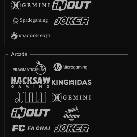
Arcade