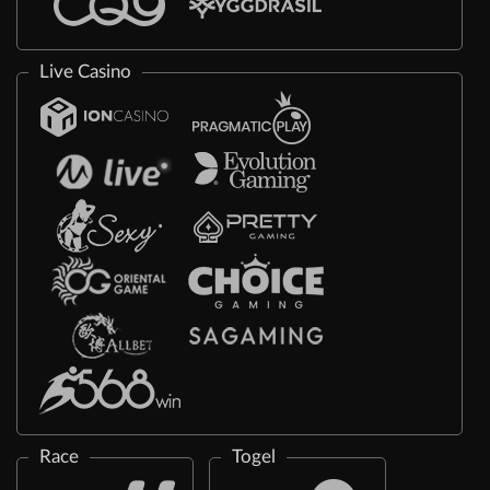
Live Casino
Race
Togel