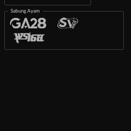
Sabung Ayam