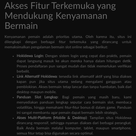
Akses Fitur Terkemuka yang
Mendukung Kenyamanan
Bermain
Kenyamanan pemain adalah prioritas utama. Oleh karena itu, situs ini
dilengkapi dengan berbagai fitur terkemuka yang dirancang untuk
memaksimalkan pengalaman bermain slot online sebagai berikut:
Hokidewa Login
: Dengan sistem login yang cepat dan praktis, pemain
dapat langsung masuk ke akun mereka hanya dalam hitungan detik.
Proses pendaftaran pun sangat mudah dan tidak memerlukan verifikasi
berbelit.
Link Alternatif Hokidewa
: tersedia link alternatif aktif yang bisa diakses
kapan pun jika situs utama sedang mengalami gangguan atau
pemblokiran. Akses bermain tetap lancar dan tanpa hambatan, baik dari
desktop maupun mobile.
Panduan Slot Lengkap
: Bagi pemain yang masih baru, kami
menyediakan panduan lengkap seputar cara bermain slot, membaca
volatilitas, hingga memahami fitur-fitur bonus di dalam game. Panduan
ini sangat membantu agar pemain dapat bermain lebih strategis.
Akses Multi-Platform (Mobile & Desktop)
: Tampilan situs Hokidewa
dirancang responsif, sehingga nyaman diakses dari berbagai perangkat.
Baik Anda bermain melalui komputer, tablet, maupun smartphone,
semua fitur tetap bisa digunakan secara optimal.