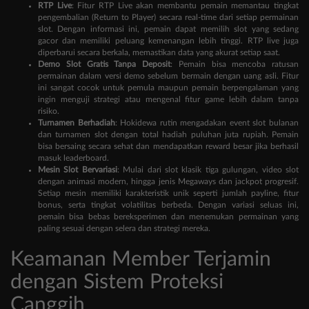
RTP Live
: Fitur RTP Live akan membantu pemain memantau tingkat
pengembalian (Return to Player) secara real-time dari setiap permainan
slot. Dengan informasi ini, pemain dapat memilih slot yang sedang
gacor dan memiliki peluang kemenangan lebih tinggi. RTP live juga
diperbarui secara berkala, memastikan data yang akurat setiap saat.
Demo Slot Gratis Tanpa Deposit
: Pemain bisa mencoba ratusan
permainan dalam versi demo sebelum bermain dengan uang asli. Fitur
ini sangat cocok untuk pemula maupun pemain berpengalaman yang
ingin menguji strategi atau mengenal fitur game lebih dalam tanpa
risiko.
Turnamen Berhadiah
: Hokidewa rutin mengadakan event slot bulanan
dan turnamen slot dengan total hadiah puluhan juta rupiah. Pemain
bisa bersaing secara sehat dan mendapatkan reward besar jika berhasil
masuk leaderboard.
Mesin Slot Bervariasi
: Mulai dari slot klasik tiga gulungan, video slot
dengan animasi modern, hingga jenis Megaways dan jackpot progresif.
Setiap mesin memiliki karakteristik unik seperti jumlah payline, fitur
bonus, serta tingkat volatilitas berbeda. Dengan variasi seluas ini,
pemain bisa bebas bereksperimen dan menemukan permainan yang
paling sesuai dengan selera dan strategi mereka.
Keamanan Member Terjamin
dengan Sistem Proteksi
Canggih