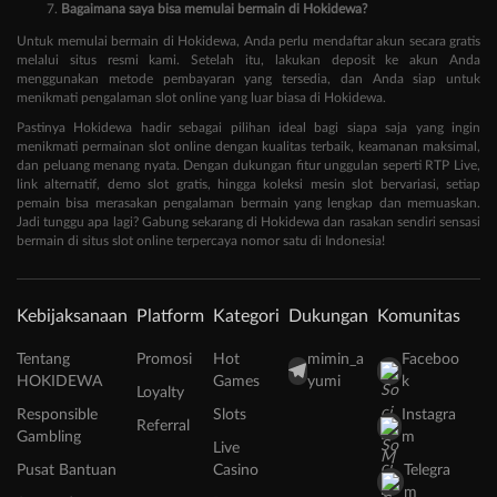
Bagaimana saya bisa memulai bermain di Hokidewa?
Untuk memulai bermain di Hokidewa, Anda perlu mendaftar akun secara gratis
melalui situs resmi kami. Setelah itu, lakukan deposit ke akun Anda
menggunakan metode pembayaran yang tersedia, dan Anda siap untuk
menikmati pengalaman slot online yang luar biasa di Hokidewa.
Pastinya Hokidewa hadir sebagai pilihan ideal bagi siapa saja yang ingin
menikmati permainan slot online dengan kualitas terbaik, keamanan maksimal,
dan peluang menang nyata. Dengan dukungan fitur unggulan seperti RTP Live,
link alternatif, demo slot gratis, hingga koleksi mesin slot bervariasi, setiap
pemain bisa merasakan pengalaman bermain yang lengkap dan memuaskan.
Jadi tunggu apa lagi? Gabung sekarang di Hokidewa dan rasakan sendiri sensasi
bermain di situs slot online terpercaya nomor satu di Indonesia!
Kebijaksanaan
Platform
Kategori
Dukungan
Komunitas
Tentang
Promosi
Hot
mimin_a
Faceboo
HOKIDEWA
Games
yumi
k
Loyalty
Responsible
Slots
Instagra
Referral
Gambling
m
Live
Pusat Bantuan
Casino
Telegra
m