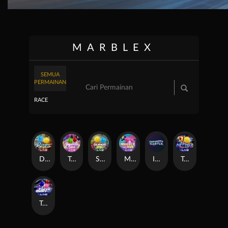
MARBLEX
SEMUA
PERMAINAN
RACE
Dragon Tiger
Tomorrow land
Super PK
Marble Run
Infinity Castle
Tokyo Drift Nitro
Tokyo Drift