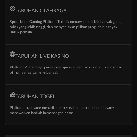
TARUHAN OLAHRAGA
Sportsbook Gaming Platform Terbaik menawarkan lebih banyak game,
odds yang lebih tinggi, dan menyediakan pilihan yang lebih banyak
untuk pemain.
TARUHAN LIVE KASINO
Platform Pilihan bagi perusahaan-perusahaan terbaik di dunia, dengan
pilihan variasi game terbanyak
TARUHAN TOGEL
Platform togel yang menarik dari perusahan terbaik di dunia yang
menawarkan hadiah kemenangan besar