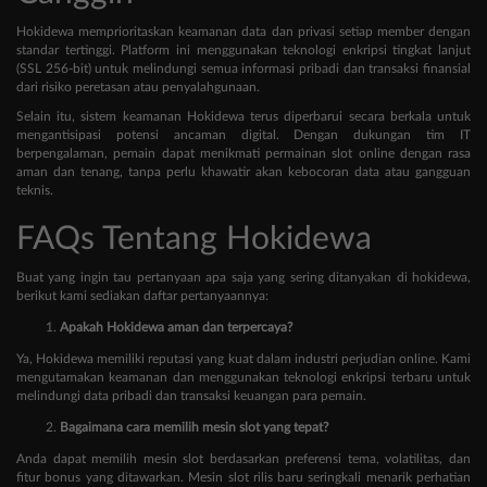
Hokidewa memprioritaskan keamanan data dan privasi setiap member dengan
standar tertinggi. Platform ini menggunakan teknologi enkripsi tingkat lanjut
(SSL 256-bit) untuk melindungi semua informasi pribadi dan transaksi finansial
dari risiko peretasan atau penyalahgunaan.
Selain itu, sistem keamanan Hokidewa terus diperbarui secara berkala untuk
mengantisipasi potensi ancaman digital. Dengan dukungan tim IT
berpengalaman, pemain dapat menikmati permainan slot online dengan rasa
aman dan tenang, tanpa perlu khawatir akan kebocoran data atau gangguan
teknis.
FAQs Tentang Hokidewa
Buat yang ingin tau pertanyaan apa saja yang sering ditanyakan di hokidewa,
berikut kami sediakan daftar pertanyaannya:
Apakah Hokidewa aman dan terpercaya?
Ya, Hokidewa memiliki reputasi yang kuat dalam industri perjudian online. Kami
mengutamakan keamanan dan menggunakan teknologi enkripsi terbaru untuk
melindungi data pribadi dan transaksi keuangan para pemain.
Bagaimana cara memilih mesin slot yang tepat?
Anda dapat memilih mesin slot berdasarkan preferensi tema, volatilitas, dan
fitur bonus yang ditawarkan. Mesin slot rilis baru seringkali menarik perhatian