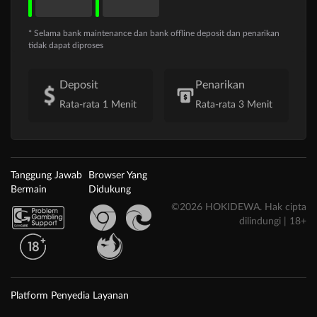
* Selama bank maintenance dan bank offline deposit dan penarikan
tidak dapat diproses
Deposit
Penarikan
Rata-rata 1 Menit
Rata-rata 3 Menit
Tanggung Jawab
Browser Yang
Bermain
Didukung
©2026 HOKIDEWA. Hak cipta
dilindungi | 18+
Platform Penyedia Layanan