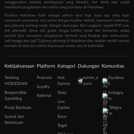
menggunakan metode pembayaran yang tersedia, dan Anda siap untuk
menikmati pengalaman slot online yang luar biasa di Hokidewa.
Pastinya Hokidewa hadir sebagai pilihan ideal bagi siapa saja yang ingin
menikmati permainan slot online dengan kualitas terbaik, keamanan maksimal,
dan peluang menang nyata. Dengan dukungan fitur unggulan seperti RTP Live,
link alternatif, demo slot gratis, hingga koleksi mesin slot bervariasi, setiap
pemain bisa merasakan pengalaman bermain yang lengkap dan memuaskan.
Jadi tunggu apa lagi? Gabung sekarang di Hokidewa dan rasakan sendiri sensasi
bermain di situs slot online terpercaya nomor satu di Indonesia!
Kebijaksanaan
Platform
Kategori
Dukungan
Komunitas
Tentang
Promosi
Hot
mimin_a
Faceboo
HOKIDEWA
Games
yumi
k
Loyalty
Responsible
Slots
Instagra
Referral
Gambling
m
Live
Pusat Bantuan
Casino
Telegra
m
Syarat dan
Race
Ketentuan
Togel