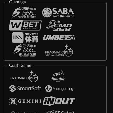
Olahraga
Crash Game