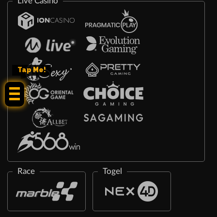
Live Casino
Tap Me!
Race
Togel