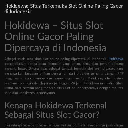
Hokidewa: Situs Terkemuka Slot Online Paling Gacor
di Indonesia
Hokidewa – Situs Slot
Online Gacor Paling
Dipercaya di Indonesia
Sebagai salah satu situs slot online paling dipercaya di Indonesia,
Hokidewa
menghadirkan pengalaman bermain yang aman, seru, dan penuh peluang
menang besar. Dikenal luas sebagai tempat bermain slot online gacor, kami
menawarkan beragam pilihan permainan dari provider ternama dengan RTP
tinggi yang siap memberikan kemenangan nyata. Didukung oleh sistem
keamanan canggih dan layanan pelanggan 24 jam, Hokidewa menjadi pilihan
utama para pemain yang mencari situs slot online terpercaya dengan reputasi
solid dan konsistensi pembayaran.
Kenapa Hokidewa Terkenal
Sebagai Situs Slot Gacor?
Jika ditanya kenapa terkenal sebagai slot gacor, maka jawabannya jelas karena