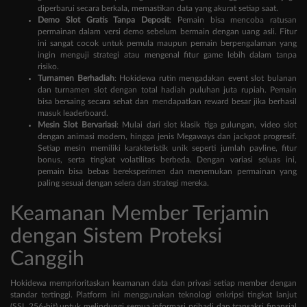
diperbarui secara berkala, memastikan data yang akurat setiap saat.
Demo Slot Gratis Tanpa Deposit
: Pemain bisa mencoba ratusan
permainan dalam versi demo sebelum bermain dengan uang asli. Fitur
ini sangat cocok untuk pemula maupun pemain berpengalaman yang
ingin menguji strategi atau mengenal fitur game lebih dalam tanpa
risiko.
Turnamen Berhadiah
: Hokidewa rutin mengadakan event slot bulanan
dan turnamen slot dengan total hadiah puluhan juta rupiah. Pemain
bisa bersaing secara sehat dan mendapatkan reward besar jika berhasil
masuk leaderboard.
Mesin Slot Bervariasi
: Mulai dari slot klasik tiga gulungan, video slot
dengan animasi modern, hingga jenis Megaways dan jackpot progresif.
Setiap mesin memiliki karakteristik unik seperti jumlah payline, fitur
bonus, serta tingkat volatilitas berbeda. Dengan variasi seluas ini,
pemain bisa bebas bereksperimen dan menemukan permainan yang
paling sesuai dengan selera dan strategi mereka.
Keamanan Member Terjamin
dengan Sistem Proteksi
Canggih
Hokidewa memprioritaskan keamanan data dan privasi setiap member dengan
standar tertinggi. Platform ini menggunakan teknologi enkripsi tingkat lanjut
(SSL 256-bit) untuk melindungi semua informasi pribadi dan transaksi finansial