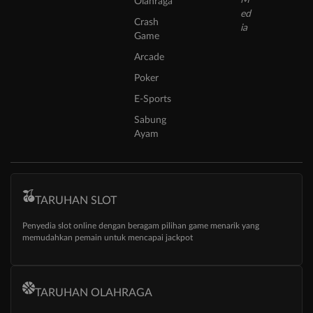
Olahraga
Crash
Game
Arcade
Poker
E-Sports
Sabung
Ayam
TARUHAN SLOT
Penyedia slot online dengan beragam pilihan game menarik yang
memudahkan pemain untuk mencapai jackpot
TARUHAN OLAHRAGA