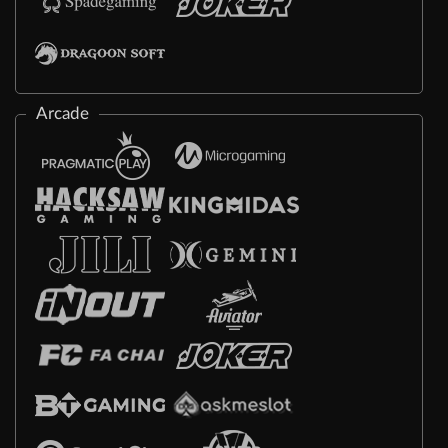
Arcade