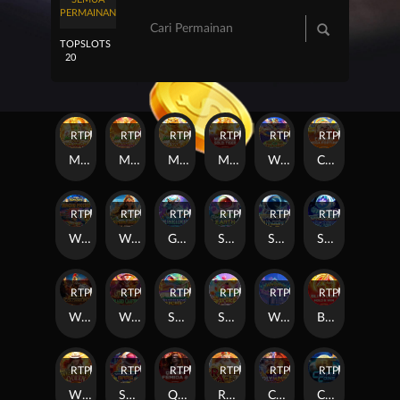
PERMAINAN
TOP
SLOTS
20
RTP
85%
RTP
84%
RTP
90%
RTP
95%
RTP
89%
RTP
92%
Mahjong Gold: Dragon
Mahjong Gold: Phoenix
Mahjong Gold: Lion
Mahjong Gold: Tiger
Wonders of Giza Pyramid
CaiShen Mega Fortune
RTP
81%
RTP
87%
RTP
95%
RTP
91%
RTP
80%
RTP
84%
Wonders of Machu Picchu
Wonder of Hanging Garden
God's Gambit: Poseidon
Space Quest: Earth
Space Quest: Moon
Space Quest: Neptune
RTP
92%
RTP
92%
RTP
89%
RTP
93%
RTP
85%
RTP
80%
Wonders of Colosseum
Wonders of Grand Canyon
Slithering Riches
Sugar Strike
Wonders of Taj Mahal
Blitz Coin: Hold & Win
RTP
87%
RTP
84%
RTP
82%
RTP
81%
RTP
95%
RTP
97%
Wild Bounty Queen
Space Quest: Mars
Queen Femida 2
Royale Ace
Clash of Olympus
Crypto Coin