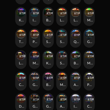
RTP
95%
RTP
84%
RTP
98%
RTP
92%
RTP
90%
RTP
87%
Kraken Queen
Into The Fay: Nixie
Bloodmoon Amazonia
Lucky Cat Slot4D
Lion Dance Slot4D
Macau Slot4D
RTP
92%
RTP
93%
RTP
92%
RTP
97%
RTP
82%
RTP
81%
Tiger Slot4D
Phoenix Slot4D
Slot4D
Shipwrecked Riches
Quantum Of Giza
Great Wall of Meta Dragon
RTP
80%
RTP
97%
RTP
90%
RTP
97%
RTP
80%
RTP
90%
Lucky Coins
Mahjong Style
Kingdom of Luck
Sanctum Of Savanah
Bonsai of the Riches
Mobox Olympia
RTP
98%
RTP
96%
RTP
98%
RTP
92%
RTP
91%
RTP
88%
Candy Bomb
Goal Rush
Black Pink (B.P.) in Metaverse
Mask of Truth Jumboways
Axie Universe
Panda Realm
RTP
97%
RTP
97%
RTP
90%
RTP
97%
RTP
98%
RTP
87%
Dragon FAFAFA
God's Gambit : Hades
God's Gambit Zeus
Apes Squad
Into the Fay: Snowie
Classic Diamond X5