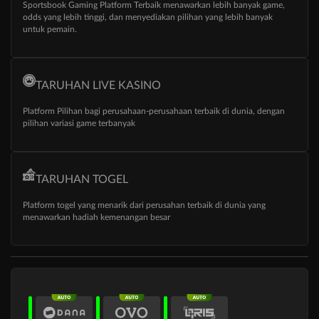
Sportsbook Gaming Platform Terbaik menawarkan lebih banyak game,
odds yang lebih tinggi, dan menyediakan pilihan yang lebih banyak
untuk pemain.
TARUHAN LIVE KASINO
Platform Pilihan bagi perusahaan-perusahaan terbaik di dunia, dengan
pilihan variasi game terbanyak
TARUHAN TOGEL
Platform togel yang menarik dari perusahan terbaik di dunia yang
menawarkan hadiah kemenangan besar