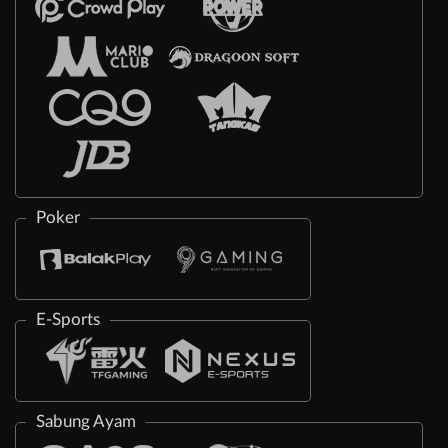
Poker
E-Sports
Sabung Ayam