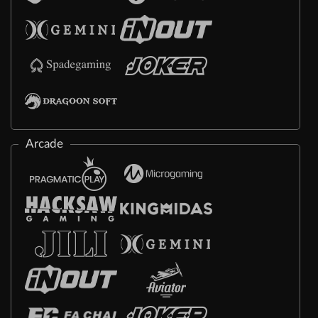
Arcade