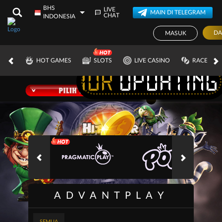
BHS
LIVE
MAIN DI TELEGRAM
CHAT
INDONESIA
DA
MASUK
HOT GAMES
SLOTS
LIVE CASINO
RACE
IDR
UPDATING
ADVANTPLAY
SEMUA