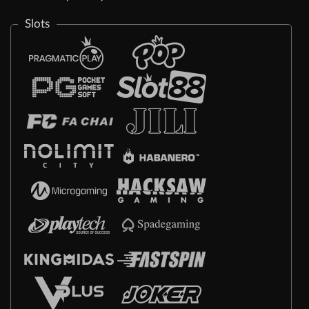
Slots