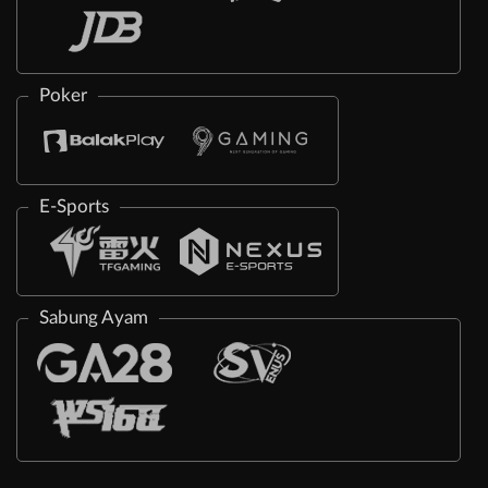
Poker
E-Sports
Sabung Ayam