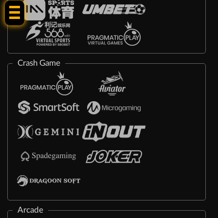
Crash Game
Arcade