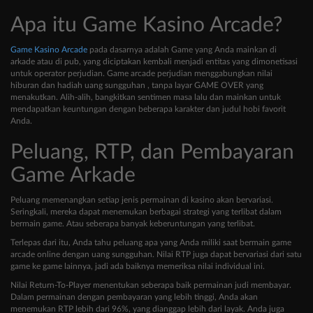
Apa itu Game Kasino Arcade?
Game Kasino Arcade
pada dasarnya adalah Game yang Anda mainkan di
arkade atau di pub, yang diciptakan kembali menjadi entitas yang dimonetisasi
untuk operator perjudian. Game arcade perjudian menggabungkan nilai
hiburan dan hadiah uang sungguhan , tanpa layar GAME OVER yang
menakutkan. Alih-alih, bangkitkan sentimen masa lalu dan mainkan untuk
mendapatkan keuntungan dengan beberapa karakter dan judul hobi favorit
Anda.
Peluang, RTP, dan Pembayaran
Game Arkade
Peluang memenangkan setiap jenis permainan di kasino akan bervariasi.
Seringkali, mereka dapat menemukan berbagai strategi yang terlibat dalam
bermain game. Atau seberapa banyak keberuntungan yang terlibat.
Terlepas dari itu, Anda tahu peluang apa yang Anda miliki saat bermain game
arcade online dengan uang sungguhan. Nilai RTP juga dapat bervariasi dari satu
game ke game lainnya, jadi ada baiknya memeriksa nilai individual ini.
Nilai Return-To-Player menentukan seberapa baik permainan judi membayar.
Dalam permainan dengan pembayaran yang lebih tinggi, Anda akan
menemukan RTP lebih dari 96%, yang dianggap lebih dari layak. Anda juga