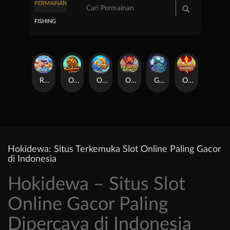
PERMAINAN
FISHING
RED PACKET FISHING
OCEAN KING 2
OCEAN PROJECT
OCEAN KING 3
GALAXY WAR
OCEAN KING 4
Hokidewa: Situs Terkemuka Slot Online Paling Gacor
di Indonesia
Hokidewa – Situs Slot
Online Gacor Paling
Dipercaya di Indonesia