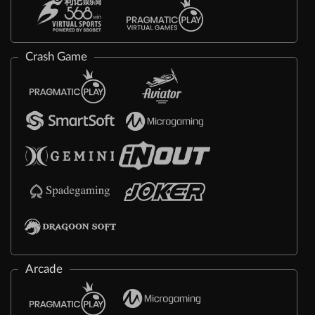
Crash Game
Arcade