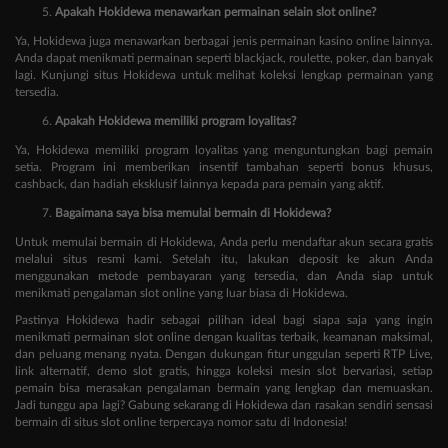
Apakah Hokidewa menawarkan permainan selain slot online?
Ya, Hokidewa juga menawarkan berbagai jenis permainan kasino online lainnya.
Anda dapat menikmati permainan seperti blackjack, roulette, poker, dan banyak
lagi. Kunjungi situs Hokidewa untuk melihat koleksi lengkap permainan yang
tersedia.
Apakah Hokidewa memiliki program loyalitas?
Ya, Hokidewa memiliki program loyalitas yang menguntungkan bagi pemain
setia. Program ini memberikan insentif tambahan seperti bonus khusus,
cashback, dan hadiah eksklusif lainnya kepada para pemain yang aktif.
Bagaimana saya bisa memulai bermain di Hokidewa?
Untuk memulai bermain di Hokidewa, Anda perlu mendaftar akun secara gratis
melalui situs resmi kami. Setelah itu, lakukan deposit ke akun Anda
menggunakan metode pembayaran yang tersedia, dan Anda siap untuk
menikmati pengalaman slot online yang luar biasa di Hokidewa.
Pastinya Hokidewa hadir sebagai pilihan ideal bagi siapa saja yang ingin
menikmati permainan slot online dengan kualitas terbaik, keamanan maksimal,
dan peluang menang nyata. Dengan dukungan fitur unggulan seperti RTP Live,
link alternatif, demo slot gratis, hingga koleksi mesin slot bervariasi, setiap
pemain bisa merasakan pengalaman bermain yang lengkap dan memuaskan.
Jadi tunggu apa lagi? Gabung sekarang di Hokidewa dan rasakan sendiri sensasi
bermain di situs slot online terpercaya nomor satu di Indonesia!