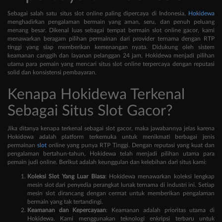
Sebagai salah satu situs slot online paling dipercaya di Indonesia,
Hokidewa
menghadirkan pengalaman bermain yang aman, seru, dan penuh peluang
menang besar. Dikenal luas sebagai tempat bermain slot online gacor, kami
menawarkan beragam pilihan permainan dari provider ternama dengan RTP
tinggi yang siap memberikan kemenangan nyata. Didukung oleh sistem
keamanan canggih dan layanan pelanggan 24 jam, Hokidewa menjadi pilihan
utama para pemain yang mencari situs slot online terpercaya dengan reputasi
solid dan konsistensi pembayaran.
Kenapa Hokidewa Terkenal
Sebagai Situs Slot Gacor?
Jika ditanya kenapa terkenal sebagai slot gacor, maka jawabannya jelas karena
Hokidewa adalah platform terkemuka untuk menikmati berbagai jenis
permainan
slot
online yang punya RTP Tinggi. Dengan reputasi yang kuat dan
pengalaman bertahun-tahun, Hokidewa telah menjadi pilihan utama para
pemain judi online. Berikut adalah keunggulan dan kelebihan dari situs kami:
Koleksi Slot Yang Luar Biasa
: Hokidewa menawarkan koleksi lengkap
mesin slot dari penyedia perangkat lunak ternama di industri ini. Setiap
mesin slot dirancang dengan cermat untuk memberikan pengalaman
bermain yang tak tertandingi.
Keamanan dan Kepercayaan
: Keamanan adalah prioritas utama di
Hokidewa. Kami menggunakan teknologi enkripsi terbaru untuk