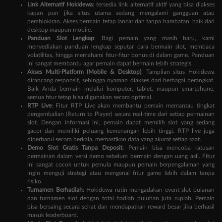
Link Alternatif Hokidewa
: tersedia link alternatif aktif yang bisa diakses
kapan pun jika situs utama sedang mengalami gangguan atau
pemblokiran. Akses bermain tetap lancar dan tanpa hambatan, baik dari
desktop maupun mobile.
Panduan Slot Lengkap
: Bagi pemain yang masih baru, kami
menyediakan panduan lengkap seputar cara bermain slot, membaca
volatilitas, hingga memahami fitur-fitur bonus di dalam game. Panduan
ini sangat membantu agar pemain dapat bermain lebih strategis.
Akses Multi-Platform (Mobile & Desktop)
: Tampilan situs Hokidewa
dirancang responsif, sehingga nyaman diakses dari berbagai perangkat.
Baik Anda bermain melalui komputer, tablet, maupun smartphone,
semua fitur tetap bisa digunakan secara optimal.
RTP Live
: Fitur RTP Live akan membantu pemain memantau tingkat
pengembalian (Return to Player) secara real-time dari setiap permainan
slot. Dengan informasi ini, pemain dapat memilih slot yang sedang
gacor dan memiliki peluang kemenangan lebih tinggi. RTP live juga
diperbarui secara berkala, memastikan data yang akurat setiap saat.
Demo Slot Gratis Tanpa Deposit
: Pemain bisa mencoba ratusan
permainan dalam versi demo sebelum bermain dengan uang asli. Fitur
ini sangat cocok untuk pemula maupun pemain berpengalaman yang
ingin menguji strategi atau mengenal fitur game lebih dalam tanpa
risiko.
Turnamen Berhadiah
: Hokidewa rutin mengadakan event slot bulanan
dan turnamen slot dengan total hadiah puluhan juta rupiah. Pemain
bisa bersaing secara sehat dan mendapatkan reward besar jika berhasil
masuk leaderboard.