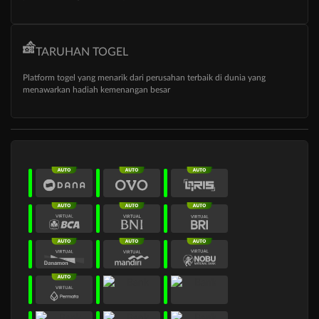
TARUHAN TOGEL
Platform togel yang menarik dari perusahan terbaik di dunia yang
menawarkan hadiah kemenangan besar