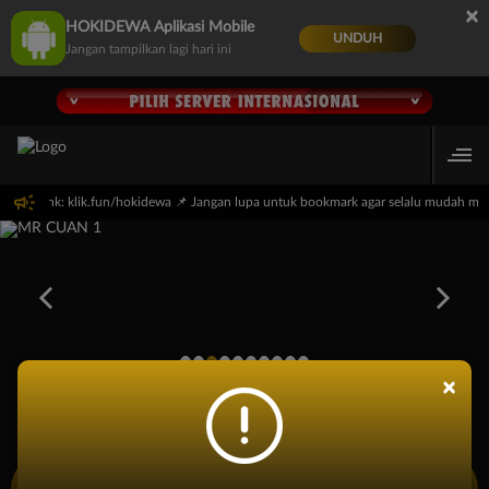
×
HOKIDEWA Aplikasi Mobile
UNDUH
Jangan tampilkan lagi hari ini
alui link: klik.fun/hokidewa 📌 Jangan lupa untuk bookmark agar selalu mudah men
×
JACKPOT
PLAY
IDR
UPDATING